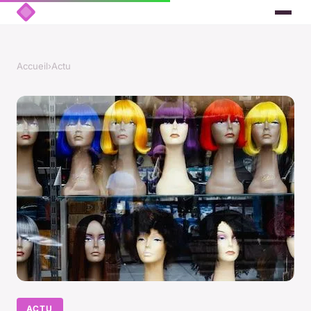
Accueil
›
Actu
ACTU