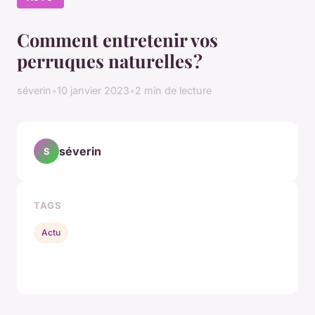
Comment entretenir vos
perruques naturelles ?
séverin
•
10 janvier 2023
•
2 min de lecture
séverin
S
TAGS
Actu