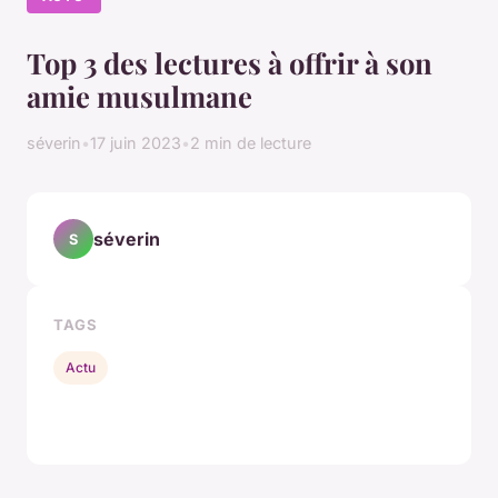
Top 3 des lectures à offrir à son
amie musulmane
séverin
•
17 juin 2023
•
2 min de lecture
séverin
S
TAGS
Actu