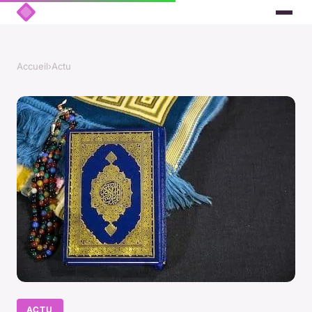
Accueil
›
Actu
ACTU