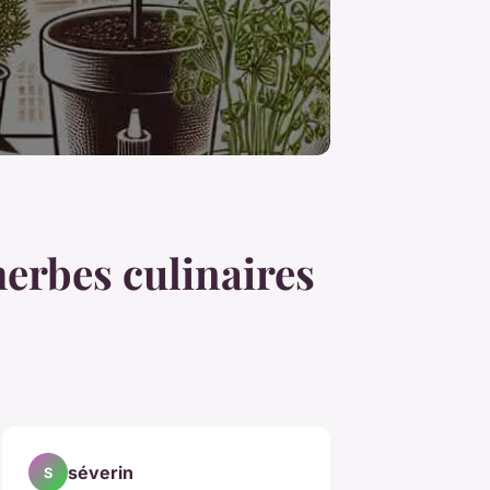
herbes culinaires
séverin
S