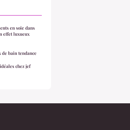
nts en soie dans
n effet luxueux
s de bain tendance
déales chez jef