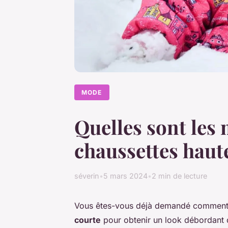
MODE
Quelles sont les
chaussettes haute
séverin
•
5 mars 2024
•
2 min de lecture
Vous êtes-vous déjà demandé commen
courte
pour obtenir un look débordant de