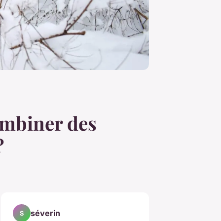
ombiner des
?
séverin
S