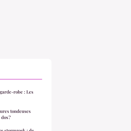
garde-robe : Les
eures tondeuses
 dos ?
re stormrock : de