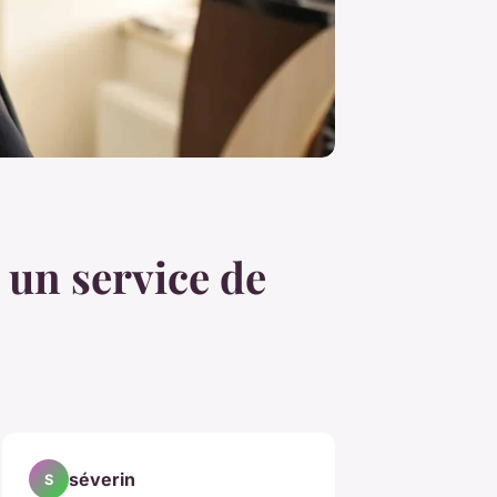
 un service de
séverin
S