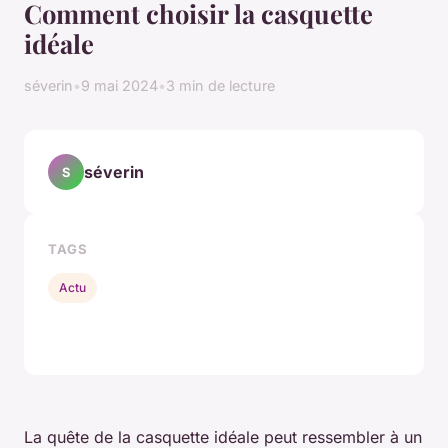
Comment choisir la casquette
idéale
séverin
•
9 mai 2024
•
3 min de lecture
séverin
S
TAGS
Actu
La quête de la casquette idéale peut ressembler à un