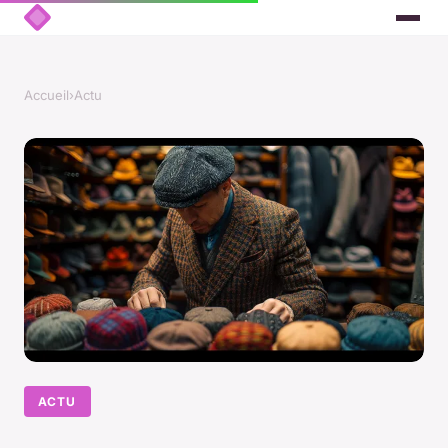
Accueil
›
Actu
ACTU