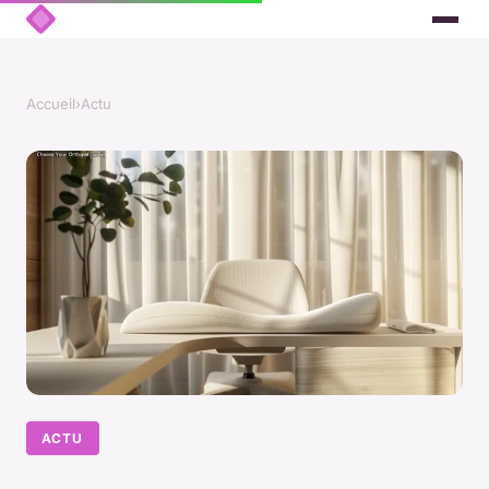
Accueil
›
Actu
ACTU