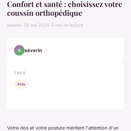
Confort et santé : choisissez votre
coussin orthopédique
séverin
•
29 mai 2024
•
3 min de lecture
séverin
S
TAGS
Actu
Votre dos et votre posture méritent l'attention d'un