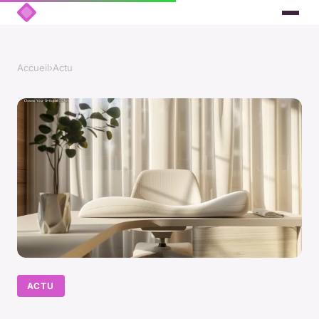
Accueil
›
Actu
ACTU