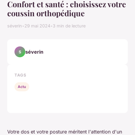
Confort et santé : choisissez votre
coussin orthopédique
séverin
•
29 mai 2024
•
3 min de lecture
séverin
S
TAGS
Actu
Votre dos et votre posture méritent l'attention d'un