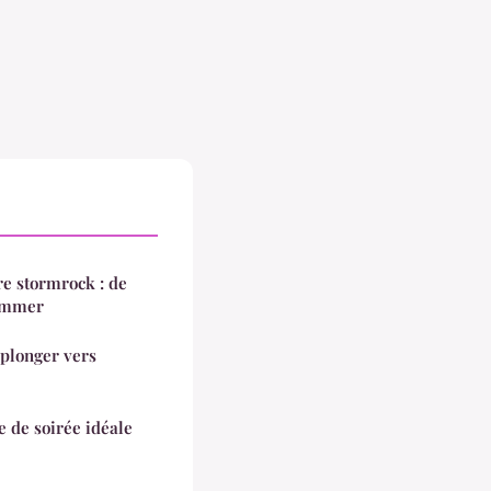
re stormrock : de
sommer
 plonger vers
e de soirée idéale