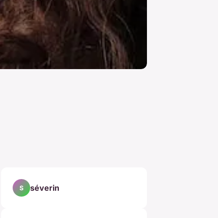
séverin
S