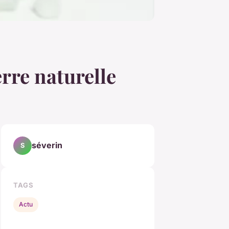
erre naturelle
séverin
S
TAGS
Actu