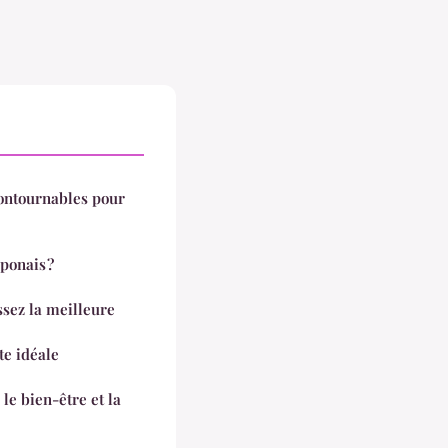
contournables pour
ponais ?
ssez la meilleure
te idéale
le bien-être et la