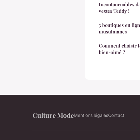
Incontournables da
vestes Teddy !
3 boutiques en li
musulmanes
Comment choisir le
bien-aimé ?
Culture Mode
Mentions légales
Contact