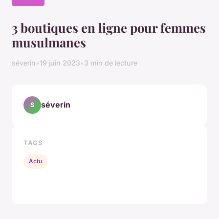
3 boutiques en ligne pour femmes
musulmanes
séverin
•
19 juin 2023
•
3 min de lecture
séverin
S
TAGS
Actu