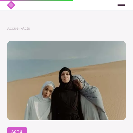
Accueil
›
Actu
ACTU