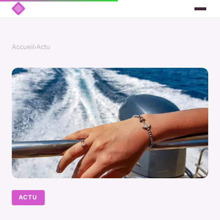
Accueil
›
Actu
ACTU