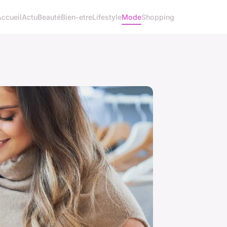
Accueil
Actu
Beauté
Bien-etre
Lifestyle
Mode
Shopping