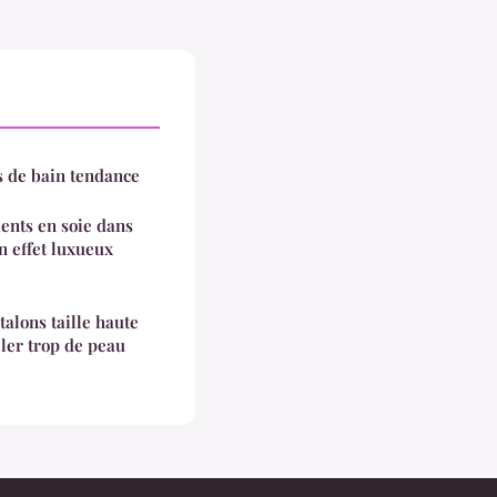
s de bain tendance
nts en soie dans
n effet luxueux
alons taille haute
éler trop de peau