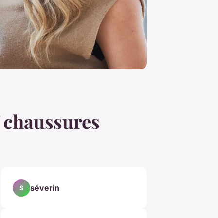
f chaussures
séverin
S